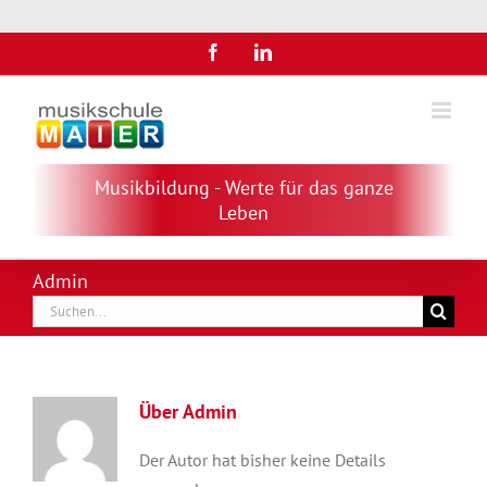
Zum
Facebook
LinkedIn
Inhalt
springen
Musikbildung - Werte für das ganze
Leben
Admin
Suche
nach:
Über
Admin
Der Autor hat bisher keine Details