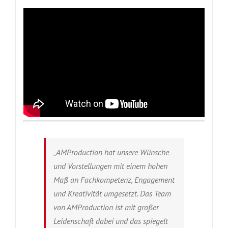
„AMProduction hat unsere Wünsche
und Vorstellungen mit einem hohen
Maß an Fachkompetenz, Engagement
und Kreativität umgesetzt. Das Team
von AMProduction ist mit großer
Leidenschaft dabei und das spiegelt