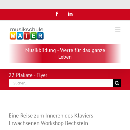
Zum
Facebook
LinkedIn
Inhalt
springen
Musikbildung - Werte für das ganze
Leben
22 Plakate - Flyer
Suche
nach:
Eine Reise zum Inneren des Klaviers –
Erwachsenen Workshop Bechstein