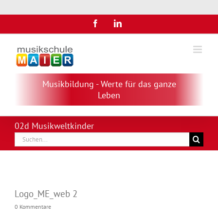
Zum
Facebook
LinkedIn
Inhalt
springen
Musikbildung - Werte für das ganze
Leben
02d Musikweltkinder
Suche
nach:
Logo_ME_web 2
0 Kommentare