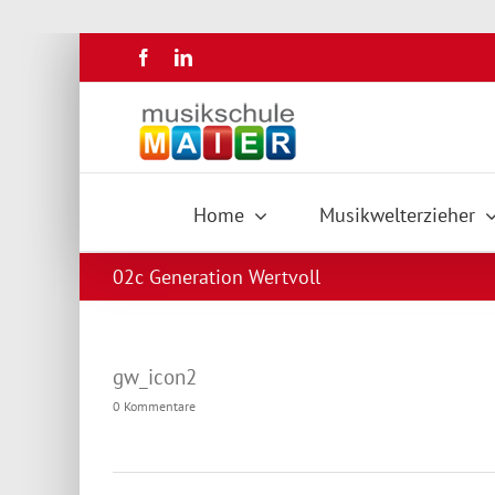
Zum
Facebook
LinkedIn
Inhalt
springen
Home
Musikwelterzieher
02c Generation Wertvoll
gw_icon2
0 Kommentare