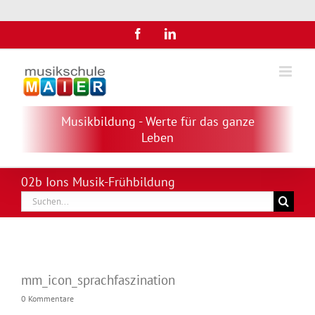
Zum
Facebook
LinkedIn
Inhalt
springen
Musikbildung - Werte für das ganze
Leben
02b Ions Musik-Frühbildung
Suche
nach:
mm_icon_sprachfaszination
0 Kommentare