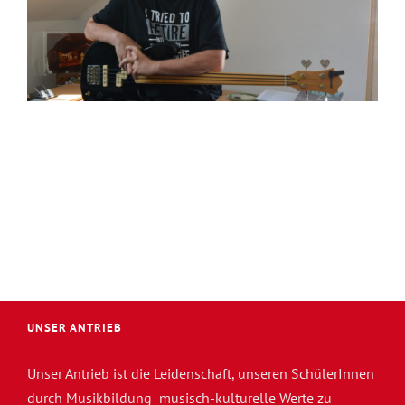
eBass
UNSER ANTRIEB
Unser Antrieb ist die Leidenschaft, unseren SchülerInnen
durch Musikbildung musisch-kulturelle Werte zu